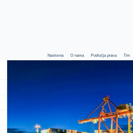
Naslovna
O nama
Područja prava
Tim
Naslovna
O nama
Područja prava
Tim