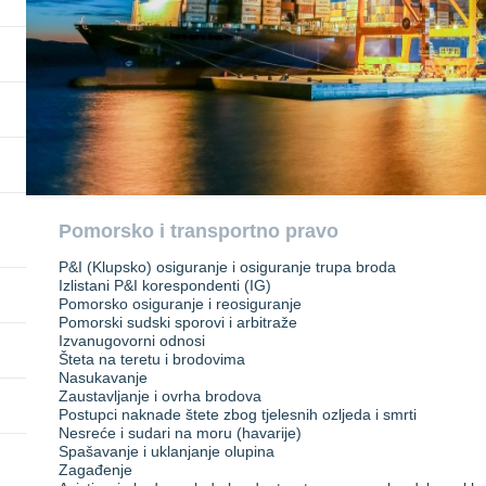
Pomorsko i transportno pravo
P&I (Klupsko) osiguranje i osiguranje trupa broda
Izlistani P&I korespondenti (IG)
Pomorsko osiguranje i reosiguranje
Pomorski sudski sporovi i arbitraže
Izvanugovorni odnosi
Šteta na teretu i brodovima
Nasukavanje
Zaustavljanje i ovrha brodova
Postupci naknade štete zbog tjelesnih ozljeda i smrti
Nesreće i sudari na moru (havarije)
Spašavanje i uklanjanje olupina
Zagađenje